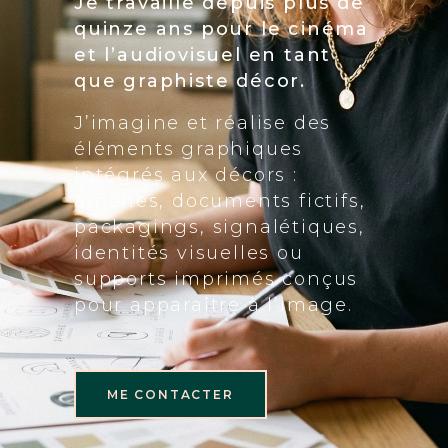
Je travaille depuis plus de
quinze ans pour le cinéma
et l’audiovisuel en tant
que graphiste décor.
J’imagine et réalise des
éléments graphiques
intégrés aux décors :
affiches, documents fictifs,
packagings, signalétiques,
identités visuelles ou
supports imprimés conçus
pour apparaître à l’image.
ME CONTACTER