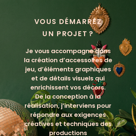
VOUS DÉMARREZ
UN PROJET ?
Je vous accompagne dans
la création d’accessoires de
jeu, d’éléments graphiques
et de détails visuels qui
enrichissent vos décors.
De la conception à la
réalisation, j’interviens pour
répondre aux exigences
créatives et techniques des
productions